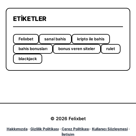
ETIKETLER
Felixbet
sanal bahis
kripto ile bahis
bahis bonusları
bonus veren siteler
rulet
blackjack
© 2026 Felixbet
Hakkımızda
·
Gizlilik Politikası
·
Çerez Politikası
·
Kullanıcı Sözleşmesi
·
İletişim