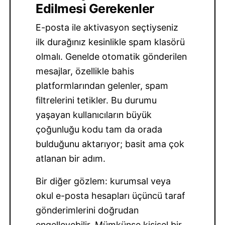
Edilmesi Gerekenler
E-posta ile aktivasyon seçtiyseniz
ilk durağınız kesinlikle spam klasörü
olmalı. Genelde otomatik gönderilen
mesajlar, özellikle bahis
platformlarından gelenler, spam
filtrelerini tetikler. Bu durumu
yaşayan kullanıcıların büyük
çoğunluğu kodu tam da orada
bulduğunu aktarıyor; basit ama çok
atlanan bir adım.
Bir diğer gözlem: kurumsal veya
okul e-posta hesapları üçüncü taraf
gönderimlerini doğrudan
engelleyebilir. Mümkünse kişisel bir