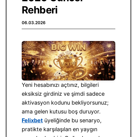
Rehberi
06.03.2026
Yeni hesabınızı açtınız, bilgileri
eksiksiz girdiniz ve şimdi sadece
aktivasyon kodunu bekliyorsunuz;
ama gelen kutusu boş duruyor.
Felixbet
üyeliğinde bu senaryo,
pratikte karşılaşılan en yaygın