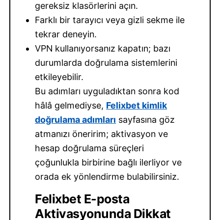
gereksiz klasörlerini açın.
Farklı bir tarayıcı veya gizli sekme ile
tekrar deneyin.
VPN kullanıyorsanız kapatın; bazı
durumlarda doğrulama sistemlerini
etkileyebilir.
Bu adımları uyguladıktan sonra kod
hâlâ gelmediyse,
Felixbet kimlik
doğrulama adımları
sayfasına göz
atmanızı öneririm; aktivasyon ve
hesap doğrulama süreçleri
çoğunlukla birbirine bağlı ilerliyor ve
orada ek yönlendirme bulabilirsiniz.
Felixbet E-posta
Aktivasyonunda Dikkat