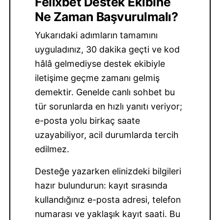
Felixbet Destek Ekibine
Ne Zaman Başvurulmalı?
Yukarıdaki adımların tamamını
uyguladınız, 30 dakika geçti ve kod
hâlâ gelmediyse destek ekibiyle
iletişime geçme zamanı gelmiş
demektir. Genelde canlı sohbet bu
tür sorunlarda en hızlı yanıtı veriyor;
e-posta yolu birkaç saate
uzayabiliyor, acil durumlarda tercih
edilmez.
Desteğe yazarken elinizdeki bilgileri
hazır bulundurun: kayıt sırasında
kullandığınız e-posta adresi, telefon
numarası ve yaklaşık kayıt saati. Bu