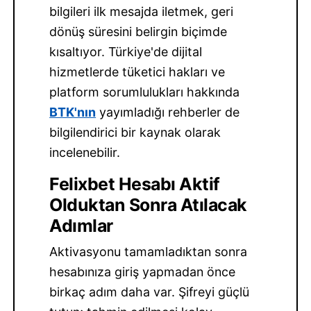
bilgileri ilk mesajda iletmek, geri
dönüş süresini belirgin biçimde
kısaltıyor. Türkiye'de dijital
hizmetlerde tüketici hakları ve
platform sorumlulukları hakkında
BTK'nın
yayımladığı rehberler de
bilgilendirici bir kaynak olarak
incelenebilir.
Felixbet Hesabı Aktif
Olduktan Sonra Atılacak
Adımlar
Aktivasyonu tamamladıktan sonra
hesabınıza giriş yapmadan önce
birkaç adım daha var. Şifreyi güçlü