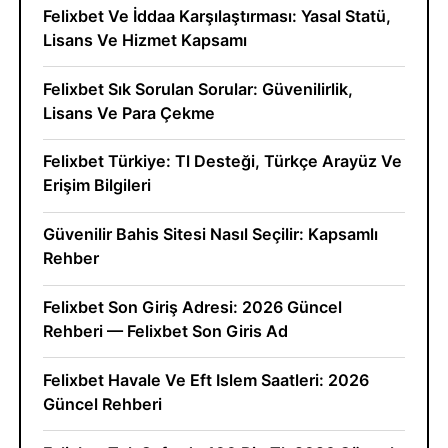
Felixbet Ve İddaa Karşılaştırması: Yasal Statü,
Lisans Ve Hizmet Kapsamı
Felixbet Sık Sorulan Sorular: Güvenilirlik,
Lisans Ve Para Çekme
Felixbet Türkiye: Tl Desteği, Türkçe Arayüz Ve
Erişim Bilgileri
Güvenilir Bahis Sitesi Nasıl Seçilir: Kapsamlı
Rehber
Felixbet Son Giriş Adresi: 2026 Güncel
Rehberi — Felixbet Son Giris Ad
Felixbet Havale Ve Eft Islem Saatleri: 2026
Güncel Rehberi