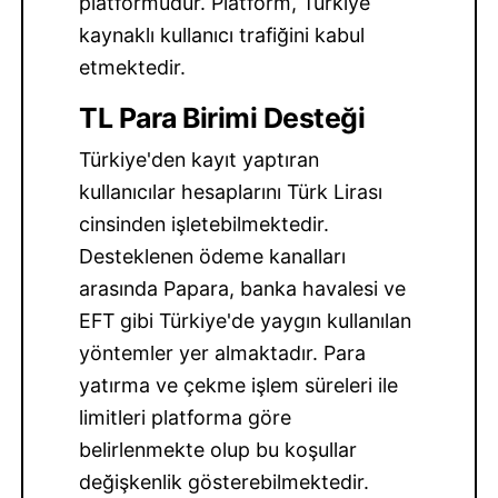
platformudur. Platform, Türkiye
kaynaklı kullanıcı trafiğini kabul
etmektedir.
TL Para Birimi Desteği
Türkiye'den kayıt yaptıran
kullanıcılar hesaplarını Türk Lirası
cinsinden işletebilmektedir.
Desteklenen ödeme kanalları
arasında Papara, banka havalesi ve
EFT gibi Türkiye'de yaygın kullanılan
yöntemler yer almaktadır. Para
yatırma ve çekme işlem süreleri ile
limitleri platforma göre
belirlenmekte olup bu koşullar
değişkenlik gösterebilmektedir.