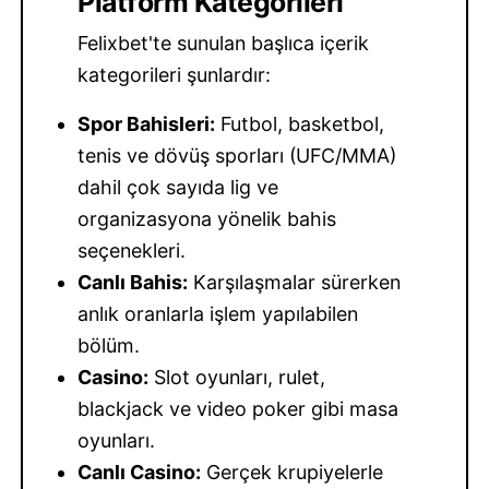
Platform Kategorileri
Felixbet'te sunulan başlıca içerik
kategorileri şunlardır:
Spor Bahisleri:
Futbol, basketbol,
tenis ve dövüş sporları (UFC/MMA)
dahil çok sayıda lig ve
organizasyona yönelik bahis
seçenekleri.
Canlı Bahis:
Karşılaşmalar sürerken
anlık oranlarla işlem yapılabilen
bölüm.
Casino:
Slot oyunları, rulet,
blackjack ve video poker gibi masa
oyunları.
Canlı Casino:
Gerçek krupiyelerle