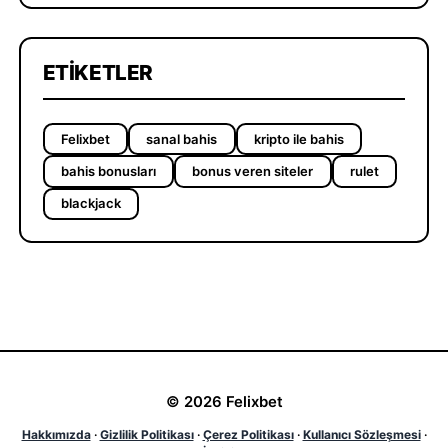
ETIKETLER
Felixbet
sanal bahis
kripto ile bahis
bahis bonusları
bonus veren siteler
rulet
blackjack
© 2026 Felixbet
Hakkımızda
·
Gizlilik Politikası
·
Çerez Politikası
·
Kullanıcı Sözleşmesi
·