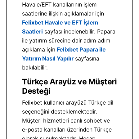
Havale/EFT kanallarının işlem
saatlerine ilişkin açıklamalar için
Felixbet Havale ve EFT İşlem
Saatleri
sayfası incelenebilir. Papara
ile yatırım sürecine dair adım adım
açıklama için
Felixbet Papara ile
Yatırım Nasıl Yapılır
sayfasına
bakılabilir.
Türkçe Arayüz ve Müşteri
Desteği
Felixbet kullanıcı arayüzü Türkçe dil
seçeneğini desteklemektedir.
Müşteri hizmetleri canlı sohbet ve
e-posta kanalları üzerinden Türkçe
olarak sunulmaktadır. Hesap