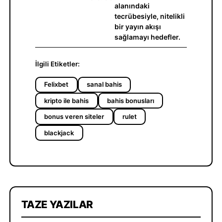
alanındaki
tecrübesiyle, nitelikli
bir yayın akışı
sağlamayı hedefler.
İlgili Etiketler:
Felixbet
sanal bahis
kripto ile bahis
bahis bonusları
bonus veren siteler
rulet
blackjack
TAZE YAZILAR