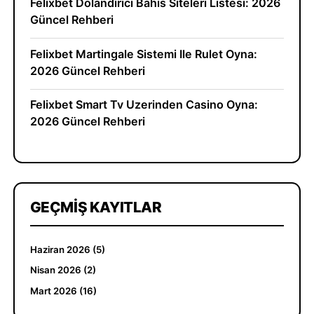
Felixbet Dolandirici Bahis Siteleri Listesi: 2026
Güncel Rehberi
Felixbet Martingale Sistemi Ile Rulet Oyna:
2026 Güncel Rehberi
Felixbet Smart Tv Uzerinden Casino Oyna:
2026 Güncel Rehberi
GEÇMIŞ KAYITLAR
Haziran 2026 (5)
Nisan 2026 (2)
Mart 2026 (16)