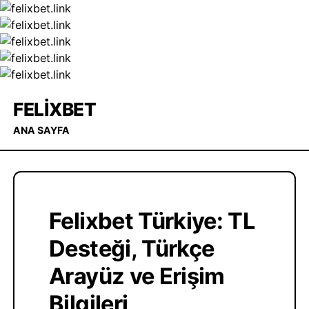
FELIXBET
ANA SAYFA
Felixbet Türkiye: TL
Desteği, Türkçe
Arayüz ve Erişim
Bilgileri