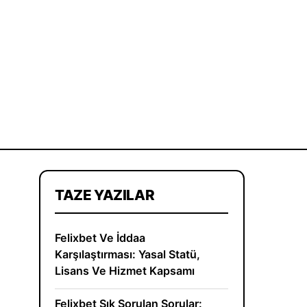
TAZE YAZILAR
Felixbet Ve İddaa
Karşılaştırması: Yasal Statü,
Lisans Ve Hizmet Kapsamı
Felixbet Sık Sorulan Sorular: