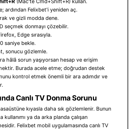
hift+R
(Mac'te Cmd+Shift+R) kullan.
e; ardından Felixbet'i yeniden aç.
bırak ve gizli modda dene.
SD seçmek donmayı çözebilir.
irefox, Edge sırasıyla.
0 saniye bekle.
at, sonucu gözlemle.
nra hâlâ sorun yaşıyorsan hesap ve erişim
mektir. Burada acele etme; doğrudan destek
nu kontrol etmek önemli bir ara adımdır ve
r.
sında Canlı TV Donma Sorunu
asaüstüne kıyasla daha sık gözlemlenir. Bunun
a kullanımı ya da arka planda çalışan
mesidir. Felixbet mobil uygulamasında canlı TV