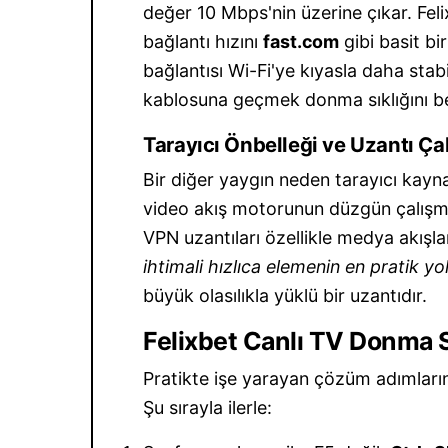
değer 10 Mbps'nin üzerine çıkar. Fe
bağlantı hızını
fast.com
gibi basit bir
bağlantısı Wi-Fi'ye kıyasla daha sta
kablosuna geçmek donma sıklığını bel
Tarayıcı Önbelleği ve Uzantı Ça
Bir diğer yaygın neden tarayıcı kayna
video akış motorunun düzgün çalışmas
VPN uzantıları özellikle medya akışla
ihtimali hızlıca elemenin en pratik yo
büyük olasılıkla yüklü bir uzantıdır.
Felixbet Canlı TV Donm
Pratikte işe yarayan çözüm adımlarını
Şu sırayla ilerle: