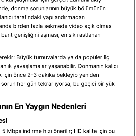
inde, donma sorunlarının büyük bölümünün
lanıcı tarafındaki yapılandırmadan
ı anda birden fazla sekmede video açık olması
bant genişliğini aşması, en sık rastlanan
ekir: Büyük turnuvalarda ya da popüler lig
anlık yavaşlamalar yaşanabilir. Donmanın kalıcı
 için önce 2–3 dakika bekleyip yeniden
r sorun her gün tekrarlıyorsa, bu geçici bir yük
ının En Yaygın Nedenleri
esi
 5 Mbps indirme hızı önerilir; HD kalite için bu