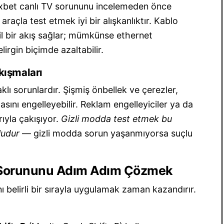
lixbet canlı TV sorununu incelemeden önce
 araçla test etmek iyi bir alışkanlıktır. Kablo
bil bir akış sağlar; mümkünse ethernet
irgin biçimde azaltabilir.
kışmaları
klı sorunlardır. Şişmiş önbellek ve çerezler,
ını engelleyebilir. Reklam engelleyiciler ya da
rıyla çakışıyor.
Gizli modda test etmek bu
ludur
— gizli modda sorun yaşanmıyorsa suçlu
a Sorununu Adım Adım Çözmek
 belirli bir sırayla uygulamak zaman kazandırır.