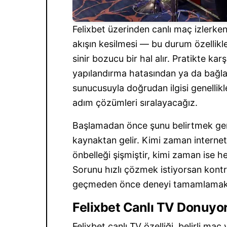
Felixbet üzerinden canlı maç izlerke
akışın kesilmesi — bu durum özellikle
sinir bozucu bir hal alır. Pratikte ka
yapılandırma hatasından ya da bağla
sunucusuyla doğrudan ilgisi genellikl
adım çözümleri sıralayacağız.
Başlamadan önce şunu belirtmek gerek
kaynaktan gelir. Kimi zaman internet 
önbelleği şişmiştir, kimi zaman ise h
Sorunu hızlı çözmek istiyorsan kontro
geçmeden önce deneyi tamamlamak e
Felixbet Canlı TV Donuy
Felixbet canlı TV özelliği, belirli ma