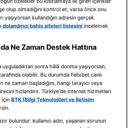
oğun özellikler bu kısıtlamaya ilk giren içerikler
lge olup olmadığını kontrol et; varsa önce onu
ı yaşıyorsan kullandığın adresin gerçek
in
dolandırıcı bahis siteleri listesini
incelemek
nda Ne Zaman Destek Hattına
la uyguladıktan sonra hâlâ donma yaşıyorsan,
tarafında olabilir. Bu durumda Felixbet canlı
 ne zaman başladığını, hangi tarayıcı veya
ecini hızlandırır. Türkiye'de internet hizmetleri
 için
BTK (Bilgi Teknolojileri ve İletişim
rsin.
hazır bulundur: kullanıcı adın, yaşanan sorunun