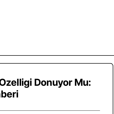
 Ozelligi Donuyor Mu:
beri