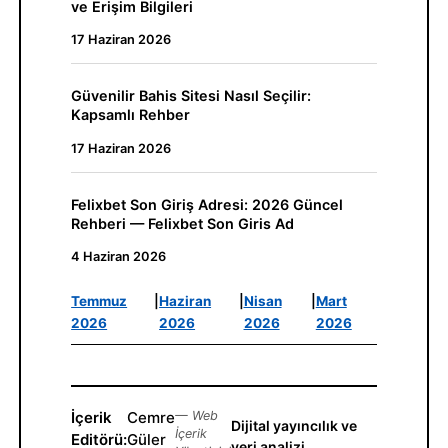
ve Erişim Bilgileri
17 Haziran 2026
Güvenilir Bahis Sitesi Nasıl Seçilir:
Kapsamlı Rehber
17 Haziran 2026
Felixbet Son Giriş Adresi: 2026 Güncel
Rehberi — Felixbet Son Giris Ad
4 Haziran 2026
Temmuz
|
Haziran
|
Nisan
|
Mart
2026
2026
2026
2026
İçerik
Cemre
— Web
Dijital yayıncılık ve
İçerik
Editörü:
Güler
veri analizi