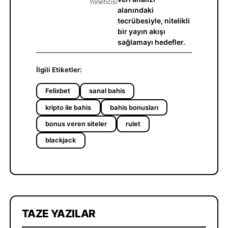
Yöneticisi
alanındaki
tecrübesiyle, nitelikli
bir yayın akışı
sağlamayı hedefler.
İlgili Etiketler:
Felixbet
sanal bahis
kripto ile bahis
bahis bonusları
bonus veren siteler
rulet
blackjack
TAZE YAZILAR