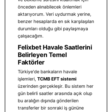
önceden alınabilecek önlemleri
aktarıyorum. Veri uydurmak yerine,
benzer hesaplarda en sık karşılaşılan
durumları olduğu gibi paylaşmaya
çalışacağım.
Felixbet Havale Saatlerini
Belirleyen Temel
Faktörler
Türkiye'de bankaların havale
işlemleri,
TCMB EFT sistemi
üzerinden gerçekleşir. Bu sistem her
gün belirli saatler arasında açık olup
bu aralığın dışında gönderilen
transferler bir sonraki iş gününe