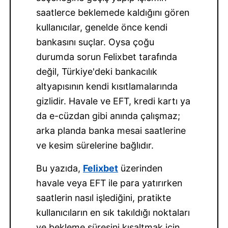
saatlerce beklemede kaldığını gören
kullanıcılar, genelde önce kendi
bankasını suçlar. Oysa çoğu
durumda sorun Felixbet tarafında
değil, Türkiye'deki bankacılık
altyapısının kendi kısıtlamalarında
gizlidir. Havale ve EFT, kredi kartı ya
da e-cüzdan gibi anında çalışmaz;
arka planda banka mesai saatlerine
ve kesim sürelerine bağlıdır.
Bu yazıda,
Felixbet
üzerinden
havale veya EFT ile para yatırırken
saatlerin nasıl işlediğini, pratikte
kullanıcıların en sık takıldığı noktaları
ve bekleme süresini kısaltmak için