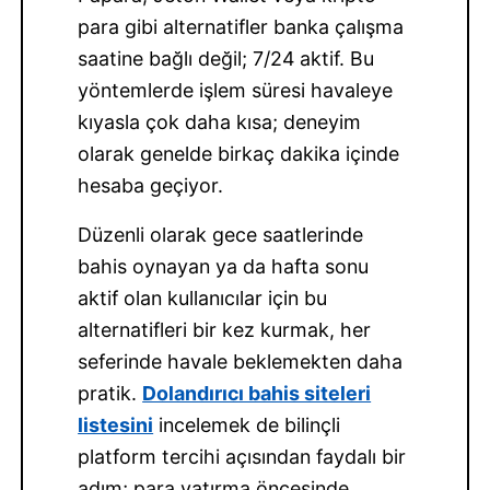
para gibi alternatifler banka çalışma
saatine bağlı değil; 7/24 aktif. Bu
yöntemlerde işlem süresi havaleye
kıyasla çok daha kısa; deneyim
olarak genelde birkaç dakika içinde
hesaba geçiyor.
Düzenli olarak gece saatlerinde
bahis oynayan ya da hafta sonu
aktif olan kullanıcılar için bu
alternatifleri bir kez kurmak, her
seferinde havale beklemekten daha
pratik.
Dolandırıcı bahis siteleri
listesini
incelemek de bilinçli
platform tercihi açısından faydalı bir
adım; para yatırma öncesinde