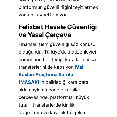
platformun güvenilirliğini teyit etmek
zaman kaybettirmiyor.
Felixbet Havale Güvenliği
ve Yasal Çerçeve
Finansal işlem güvenliği söz konusu
olduğunda, Türkiye'deki düzenleyici
kurumların belirlediği kurallar banka
transferlerini de kapsıyor.
Mali
Suçları Araştırma Kurulu
(MASAK)
'ın belirlediği kara para
aklamayla mücadele kuralları
çerçevesinde, platformlar büyük
tutarlı transferlerde kimlik
doğrulama ve kaynak belgeleme