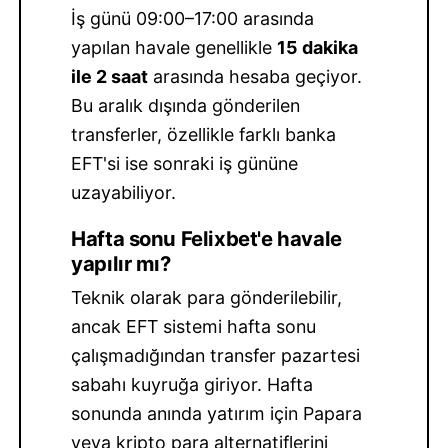
İş günü 09:00–17:00 arasında
yapılan havale genellikle
15 dakika
ile 2 saat
arasında hesaba geçiyor.
Bu aralık dışında gönderilen
transferler, özellikle farklı banka
EFT'si ise sonraki iş gününe
uzayabiliyor.
Hafta sonu Felixbet'e havale
yapılır mı?
Teknik olarak para gönderilebilir,
ancak EFT sistemi hafta sonu
çalışmadığından transfer pazartesi
sabahı kuyruğa giriyor. Hafta
sonunda anında yatırım için Papara
veya kripto para alternatiflerini