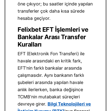
öne çıkıyor; bu saatler içinde yapılan
transferler çok daha kısa sürede
hesaba geçiyor.
Felixbet EFT İşlemleri ve
Bankalar Arası Transfer
Kuralları
EFT (Elektronik Fon Transferi) ile
havale arasındaki en kritik fark,
EFT'nin farklı bankalar arasında
çalışmasıdır. Aynı bankanın farklı
şubeleri arasında yapılan havale
anlık ilerlerken, banka değişince
TCMB'nin mutabakat süreçleri
devreye girer.
Bilgi Teknolojileri ve