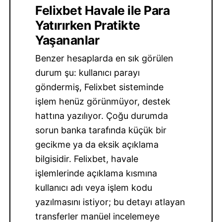
Felixbet Havale ile Para
Yatırırken Pratikte
Yaşananlar
Benzer hesaplarda en sık görülen
durum şu: kullanıcı parayı
göndermiş, Felixbet sisteminde
işlem henüz görünmüyor, destek
hattına yazılıyor. Çoğu durumda
sorun banka tarafında küçük bir
gecikme ya da eksik açıklama
bilgisidir. Felixbet, havale
işlemlerinde açıklama kısmına
kullanıcı adı veya işlem kodu
yazılmasını istiyor; bu detayı atlayan
transferler manüel incelemeye