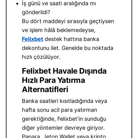
İş günü ve saati aralığında mı
gönderildi?
Bu dört maddeyi sırasıyla geçtiysen
ve işlem hâlâ beklemedeyse,
Felixbet
destek hattına banka
dekontunu ilet. Genelde bu noktada
hızlı çözülüyor.
Felixbet Havale Dışında
Hızlı Para Yatırma
Alternatifleri
Banka saatleri kısıtladığında veya
hafta sonu acil para yatırman
gerektiğinde, Felixbet'in sunduğu
diğer yöntemler devreye giriyor.
Papara, Jeton Wallet veya kripto