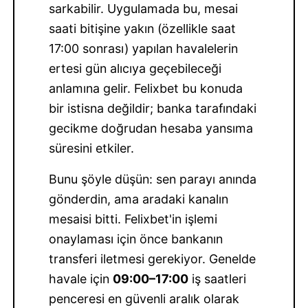
sarkabilir. Uygulamada bu, mesai
saati bitişine yakın (özellikle saat
17:00 sonrası) yapılan havalelerin
ertesi gün alıcıya geçebileceği
anlamına gelir. Felixbet bu konuda
bir istisna değildir; banka tarafındaki
gecikme doğrudan hesaba yansıma
süresini etkiler.
Bunu şöyle düşün: sen parayı anında
gönderdin, ama aradaki kanalın
mesaisi bitti. Felixbet'in işlemi
onaylaması için önce bankanın
transferi iletmesi gerekiyor. Genelde
havale için
09:00–17:00
iş saatleri
penceresi en güvenli aralık olarak